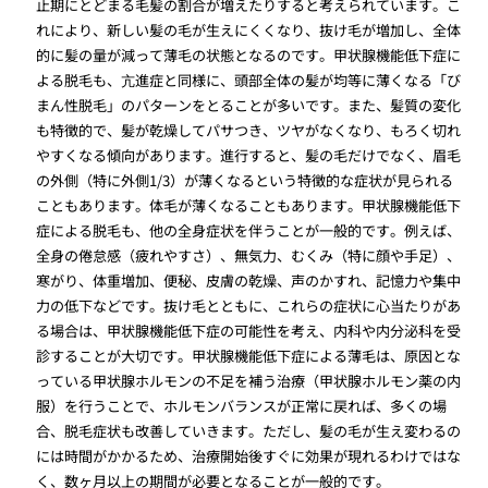
止期にとどまる毛髪の割合が増えたりすると考えられています。こ
れにより、新しい髪の毛が生えにくくなり、抜け毛が増加し、全体
的に髪の量が減って薄毛の状態となるのです。甲状腺機能低下症に
よる脱毛も、亢進症と同様に、頭部全体の髪が均等に薄くなる「び
まん性脱毛」のパターンをとることが多いです。また、髪質の変化
も特徴的で、髪が乾燥してパサつき、ツヤがなくなり、もろく切れ
やすくなる傾向があります。進行すると、髪の毛だけでなく、眉毛
の外側（特に外側1/3）が薄くなるという特徴的な症状が見られる
こともあります。体毛が薄くなることもあります。甲状腺機能低下
症による脱毛も、他の全身症状を伴うことが一般的です。例えば、
全身の倦怠感（疲れやすさ）、無気力、むくみ（特に顔や手足）、
寒がり、体重増加、便秘、皮膚の乾燥、声のかすれ、記憶力や集中
力の低下などです。抜け毛とともに、これらの症状に心当たりがあ
る場合は、甲状腺機能低下症の可能性を考え、内科や内分泌科を受
診することが大切です。甲状腺機能低下症による薄毛は、原因とな
っている甲状腺ホルモンの不足を補う治療（甲状腺ホルモン薬の内
服）を行うことで、ホルモンバランスが正常に戻れば、多くの場
合、脱毛症状も改善していきます。ただし、髪の毛が生え変わるの
には時間がかかるため、治療開始後すぐに効果が現れるわけではな
く、数ヶ月以上の期間が必要となることが一般的です。