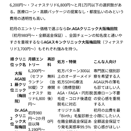
6,200円〜・フィナステリド6,800円〜と月1万円以下の選択肢があ
る。医療ローン・高額パッケージの提案なし・都度払いのみという
費用の透明性も高い。
初月のエントリー価格で選ぶなら
Dr.AGAクリニック大阪梅田院
（初月980円〜・全額返金保証）、全国チェーンの知名度と通いや
すさを重視するなら
AGAスキンクリニック大阪梅田院
（フィナステ
リド3,700円〜）もそれぞれ強みを持つ。
順
クリニ
月額エン
再診
処方・特徴
こんな人向け
位
ック名
トリー
料
6,200円〜
処方パターン300以
専門医に個別診
大阪
（セファ
無料
上のオーダーメイド
察を希望する人
AGA加
ランチン
（治
処方SDHG療法
AGA以外の薄毛
1
藤クリ
90錠）フ
療開
®（商標登録）
も診てほしい人
位
ニック
ィナステ
始
AGA・FAGA・円形脱
医療ローン不要
（梅田
リド6,800
後）
毛症・コロナ後遺症
の安心感を重視
院）
円〜
脱毛に対応
する人
Dr.AGA
オリジナル薬
初月の出費を最
初月980
クリニ
「Birth」毛髪診断士
小限にしたい人
2
円〜2か月
ック大
0円
在籍全額返金保証あ
全額返金保証で
位
目以降
阪梅田
り発毛実感率99.5%
安心感がほしい
3,190円〜