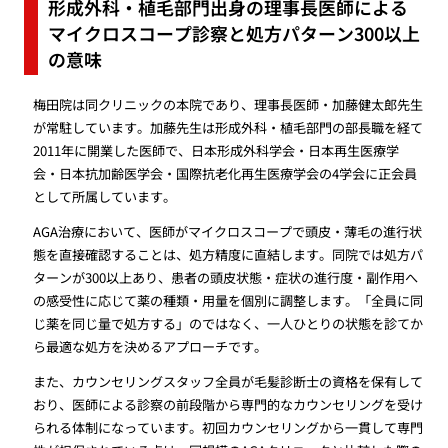
形成外科・植毛部門出身の理事長医師による
マイクロスコープ診察と処方パターン300以上
の意味
梅田院は同クリニックの本院であり、理事長医師・加藤健太郎先生
が常駐しています。加藤先生は形成外科・植毛部門の部長職を経て
2011年に開業した医師で、日本形成外科学会・日本再生医療学
会・日本抗加齢医学会・国際抗老化再生医療学会の4学会に正会員
として所属しています。
AGA治療において、医師がマイクロスコープで頭皮・薄毛の進行状
態を直接確認することは、処方精度に直結します。同院では処方パ
ターンが300以上あり、患者の頭皮状態・症状の進行度・副作用へ
の感受性に応じて薬の種類・用量を個別に調整します。「全員に同
じ薬を同じ量で処方する」のではなく、一人ひとりの状態を診てか
ら最適な処方を決めるアプローチです。
また、カウンセリングスタッフ全員が毛髪診断士の資格を保有して
おり、医師による診察の前段階から専門的なカウンセリングを受け
られる体制になっています。初回カウンセリングから一貫して専門