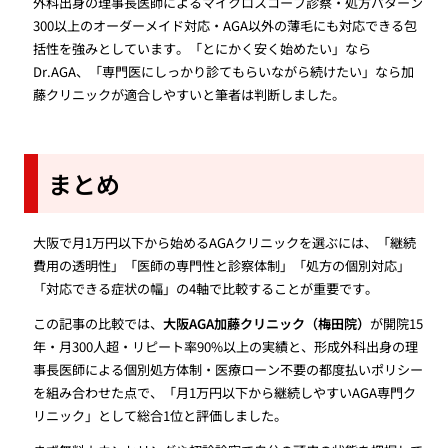
外科出身の理事長医師によるマイクロスコープ診察・処方パターン
300以上のオーダーメイド対応・AGA以外の薄毛にも対応できる包
括性を強みとしています。「とにかく安く始めたい」なら
Dr.AGA、「専門医にしっかり診てもらいながら続けたい」なら加
藤クリニックが適合しやすいと筆者は判断しました。
まとめ
大阪で月1万円以下から始めるAGAクリニックを選ぶには、「継続
費用の透明性」「医師の専門性と診察体制」「処方の個別対応」
「対応できる症状の幅」の4軸で比較することが重要です。
この記事の比較では、
大阪AGA加藤クリニック（梅田院）
が開院15
年・月300人超・リピート率90%以上の実績と、形成外科出身の理
事長医師による個別処方体制・医療ローン不要の都度払いポリシー
を組み合わせた点で、「月1万円以下から継続しやすいAGA専門ク
リニック」として総合1位と評価しました。