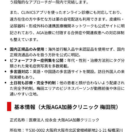
う段階的なアプローチが一院内で完結します。
また、CLINICSアプリを使ったオンライン診療にも対応しており、
遠方在住の方や多忙な方は薬の自宅配送も利用できます。皮膚科・
泌尿器科・形成外科の連携医療機関ネットワークも公式サイトに明
記されており、AGA治療に付随する合併症や関連疾患への対応体制
も整えています。
国内正規品のみ使用：
海外並行輸入品や未認証品を使用せず、国内
正規流通品のみを扱う方針を公式に明記。
ビフォーアフター症例集を公開：
年代・性別・治療方法別にタグ分
類された発毛症例写真を多数掲載。
多言語対応：
英語・中国語の多言語サイトを開設。訪日外国人の来
院実績もあり。
土日祝も診療・完全予約制：
他の患者と顔が合わないよう配慮され
た完全予約制。梅田エリアのビジネスパーソンが勤務前後や休日に
通いやすい立地。
基本情報（大阪AGA加藤クリニック 梅田院）
正式名称：医療法人 煌永会 大阪AGA加藤クリニック
所在地：〒530-0002 大阪府大阪市北区曾根崎新地2-1-21 桜橋深川