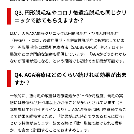
Q3. 円形脱毛症やコロナ後遺症脱毛も同じクリ
ニックで診てもらえますか？
はい、大阪AGA加藤クリニックは円形脱毛症・びまん性脱毛症
（FAGA）・コロナ後遺症脱毛・合併症性脱毛症にも対応していま
す。円形脱毛症には局所免疫療法（SADBE/DPCP）やステロイド
局注などの専門的な治療も提供しています。「AGAかどうかわから
ないが薄毛が気になる」という段階でも初診での診察が可能です。
Q4. AGA治療はどのくらい続ければ効果が出ま
すか？
一般的に、抜け毛の改善は治療開始から1〜3か月程度、発毛の実
感には最低6か月〜1年以上かかることが多いとされています（日
本皮膚科学会ガイドラインより）。AGA治療薬は服用を継続するこ
とで効果を維持するため、「効果が出た時点でやめると元に戻る」
という特性があります。始める際は「数年単位で続けられる費用
か」も含めて計画することをおすすめします。