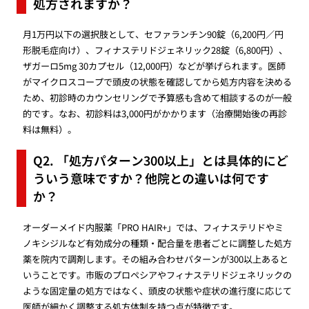
処方されますか？
月1万円以下の選択肢として、セファランチン90錠（6,200円／円
形脱毛症向け）、フィナステリドジェネリック28錠（6,800円）、
ザガーロ5mg 30カプセル（12,000円）などが挙げられます。医師
がマイクロスコープで頭皮の状態を確認してから処方内容を決める
ため、初診時のカウンセリングで予算感も含めて相談するのが一般
的です。なお、初診料は3,000円がかかります（治療開始後の再診
料は無料）。
Q2. 「処方パターン300以上」とは具体的にど
ういう意味ですか？他院との違いは何です
か？
オーダーメイド内服薬「PRO HAIR+」では、フィナステリドやミ
ノキシジルなど有効成分の種類・配合量を患者ごとに調整した処方
薬を院内で調剤します。その組み合わせパターンが300以上あると
いうことです。市販のプロペシアやフィナステリドジェネリックの
ような固定量の処方ではなく、頭皮の状態や症状の進行度に応じて
医師が細かく調整する処方体制を持つ点が特徴です。