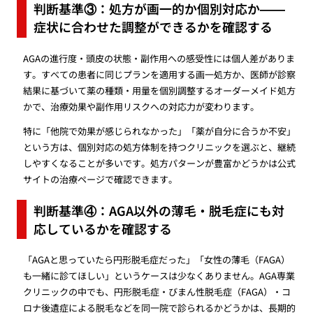
判断基準③：処方が画一的か個別対応か——
症状に合わせた調整ができるかを確認する
AGAの進行度・頭皮の状態・副作用への感受性には個人差がありま
す。すべての患者に同じプランを適用する画一処方か、医師が診察
結果に基づいて薬の種類・用量を個別調整するオーダーメイド処方
かで、治療効果や副作用リスクへの対応力が変わります。
特に「他院で効果が感じられなかった」「薬が自分に合うか不安」
という方は、個別対応の処方体制を持つクリニックを選ぶと、継続
しやすくなることが多いです。処方パターンが豊富かどうかは公式
サイトの治療ページで確認できます。
判断基準④：AGA以外の薄毛・脱毛症にも対
応しているかを確認する
「AGAと思っていたら円形脱毛症だった」「女性の薄毛（FAGA）
も一緒に診てほしい」というケースは少なくありません。AGA専業
クリニックの中でも、円形脱毛症・びまん性脱毛症（FAGA）・コ
ロナ後遺症による脱毛などを同一院で診られるかどうかは、長期的