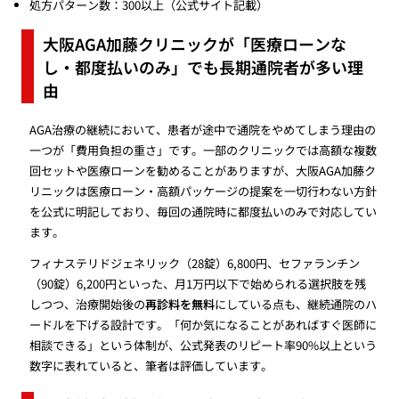
処方パターン数：300以上（公式サイト記載）
大阪AGA加藤クリニックが「医療ローンな
し・都度払いのみ」でも長期通院者が多い理
由
AGA治療の継続において、患者が途中で通院をやめてしまう理由の
一つが「費用負担の重さ」です。一部のクリニックでは高額な複数
回セットや医療ローンを勧めることがありますが、大阪AGA加藤ク
リニックは医療ローン・高額パッケージの提案を一切行わない方針
を公式に明記しており、毎回の通院時に都度払いのみで対応してい
ます。
フィナステリドジェネリック（28錠）6,800円、セファランチン
（90錠）6,200円といった、月1万円以下で始められる選択肢を残
しつつ、治療開始後の
再診料を無料
にしている点も、継続通院のハ
ードルを下げる設計です。「何か気になることがあればすぐ医師に
相談できる」という体制が、公式発表のリピート率90%以上という
数字に表れていると、筆者は評価しています。