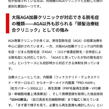
性が担保されている点は、同規模のAGAクリニックと比較した際の
差別化要因の一つです。
大阪AGA加藤クリニックが対応できる脱毛症
の種類——AGA以外も診られる「頭髪治療総
合クリニック」としての強み
AGA専業クリニックの多くは、男性型脱毛症（AGA）の投薬治療を
中心に設計されています。一方、大阪AGA加藤クリニックは円形脱
毛症・びまん性脱毛症（FAGA）・コロナ後遺症脱毛・合併症によ
る脱毛症にも対応しており、「AGAだと思っていたが別の脱毛症だ
った」というケースにも初診時から対応できる体制を持っていま
す。
治療メニューとしては、内服薬（フィナステリド・デュタステリ
ド・ザガーロなど）からオーダーメイド内服薬「PRO HAIR+」
（処方パターン300以上）、再生医療（PRP毛髪再生医療・VFD療
法・幹細胞培養上清液療法）、そして商標登録を取得した独自技術
「SDHG療法」
（自己真皮毛包細胞移植）まで幅広く揃えていま
す。「まず薬で様子を見て、必要なら再生医療も検討したい」とい