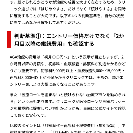
す。続けられるかどうかが治療の成否を大きく左右するため、クリ
ニック選びでは「はじめやすさ」だけでなく「続けやすさ」を同時
に確認することが大切です。以下の4つの判断基準を、自分の状況
に当てはめながら確認してみてください。
判断基準①：エントリー価格だけでなく「2か
月目以降の継続費用」も確認する
AGA治療の費用は「初月〇〇円〜」という表示が目立ちますが、2
か月目以降の月額や、初診料・血液検査・診察料が別途かかるかど
うかも重要です。初診料5,000円以上・血液検査3,000〜15,000円・
再診料3,000円以上が別途かかるクリニックでは、実際の月額がエ
ントリー表示より大幅に高くなることがあります。
また「医療ローンを組まないと続けられない治療プランを勧められ
る」という声もあります。クリニックが医療ローンや高額パッケー
ジを積極的に提案しない方針かどうかも、事前に公式サイトで確認
しておくと安心です。
比較のポイントは「月額薬代＋再診料＋検査費用（年割換算）」で
総額を試算すること。「月1万円以下で続けられるか」を基準に各