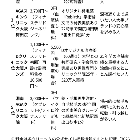
院
（公式調査）
人
0円
AGAス
3,700円〜
オリジナル発毛薬
（血
深夜遅くまで通
キンク
（フィナ
「Rebirth」学術論
3
液検
いたい人大手ブ
リニッ
ステリド
文での発表実績あり
位
査も
ランドの安心感
ク大阪
ジェネリ
22時まで開院梅田駅
無
を求める人
梅田院
ック）
5番出口徒歩1分
料）
1,100円〜
5,500
（フィナ
Dオリジナル治療薬
円
Dクリ
ステリド
（60通り）大学との
25年間の老舗実
（単
4
ニック
初回）再
共同研究・学会発表
績を重視する人
剤治
位
大阪メ
診は診察
実績あり男性専門ク
治療内容をとこ
療の
ンズ
料含め
リニック開院25年・
とん調べたい人
場
16,500
320万人実績
合）
円〜
0円
湘南
3,000円〜
（マ
薬・毛根再生注射・
将来的に植毛も
AGAク
（タブレ
イク
自毛植毛の3択全国
5
視野に入れる人
リニッ
ットF/フィ
ロ診
の湘南美容グループ
位
転勤・引っ越し
ク大阪
ナステリ
断も
で継続可北新地駅西
が多い人
院
ド）
無
出口徒歩1分
料）
※ 料金は各クリニックの公式サイト掲載情報をもとに記載（2026