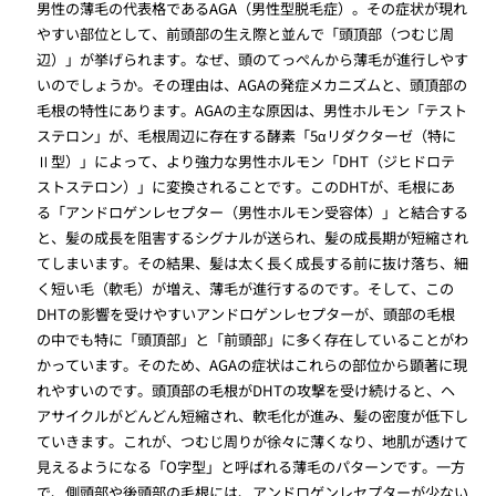
男性の薄毛の代表格であるAGA（男性型脱毛症）。その症状が現れ
やすい部位として、前頭部の生え際と並んで「頭頂部（つむじ周
辺）」が挙げられます。なぜ、頭のてっぺんから薄毛が進行しやす
いのでしょうか。その理由は、AGAの発症メカニズムと、頭頂部の
毛根の特性にあります。AGAの主な原因は、男性ホルモン「テスト
ステロン」が、毛根周辺に存在する酵素「5αリダクターゼ（特に
Ⅱ型）」によって、より強力な男性ホルモン「DHT（ジヒドロテ
ストステロン）」に変換されることです。このDHTが、毛根にあ
る「アンドロゲンレセプター（男性ホルモン受容体）」と結合する
と、髪の成長を阻害するシグナルが送られ、髪の成長期が短縮され
てしまいます。その結果、髪は太く長く成長する前に抜け落ち、細
く短い毛（軟毛）が増え、薄毛が進行するのです。そして、この
DHTの影響を受けやすいアンドロゲンレセプターが、頭部の毛根
の中でも特に「頭頂部」と「前頭部」に多く存在していることがわ
かっています。そのため、AGAの症状はこれらの部位から顕著に現
れやすいのです。頭頂部の毛根がDHTの攻撃を受け続けると、ヘ
アサイクルがどんどん短縮され、軟毛化が進み、髪の密度が低下し
ていきます。これが、つむじ周りが徐々に薄くなり、地肌が透けて
見えるようになる「O字型」と呼ばれる薄毛のパターンです。一方
で、側頭部や後頭部の毛根には、アンドロゲンレセプターが少ない