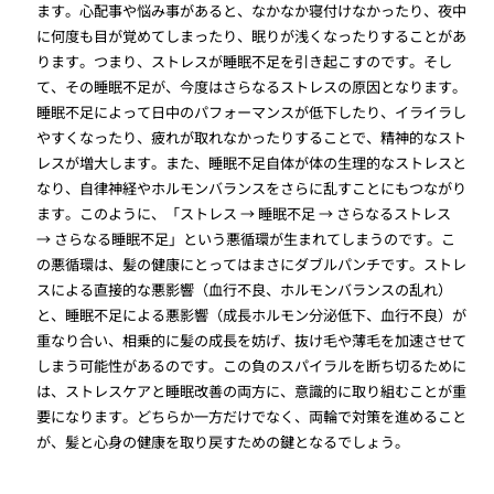
ます。心配事や悩み事があると、なかなか寝付けなかったり、夜中
に何度も目が覚めてしまったり、眠りが浅くなったりすることがあ
ります。つまり、ストレスが睡眠不足を引き起こすのです。そし
て、その睡眠不足が、今度はさらなるストレスの原因となります。
睡眠不足によって日中のパフォーマンスが低下したり、イライラし
やすくなったり、疲れが取れなかったりすることで、精神的なスト
レスが増大します。また、睡眠不足自体が体の生理的なストレスと
なり、自律神経やホルモンバランスをさらに乱すことにもつながり
ます。このように、「ストレス → 睡眠不足 → さらなるストレス
→ さらなる睡眠不足」という悪循環が生まれてしまうのです。こ
の悪循環は、髪の健康にとってはまさにダブルパンチです。ストレ
スによる直接的な悪影響（血行不良、ホルモンバランスの乱れ）
と、睡眠不足による悪影響（成長ホルモン分泌低下、血行不良）が
重なり合い、相乗的に髪の成長を妨げ、抜け毛や薄毛を加速させて
しまう可能性があるのです。この負のスパイラルを断ち切るために
は、ストレスケアと睡眠改善の両方に、意識的に取り組むことが重
要になります。どちらか一方だけでなく、両輪で対策を進めること
が、髪と心身の健康を取り戻すための鍵となるでしょう。