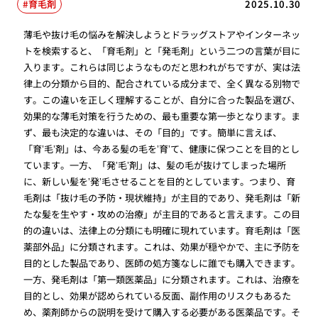
育毛剤
2025.10.30
薄毛や抜け毛の悩みを解決しようとドラッグストアやインターネッ
トを検索すると、「育毛剤」と「発毛剤」という二つの言葉が目に
入ります。これらは同じようなものだと思われがちですが、実は法
律上の分類から目的、配合されている成分まで、全く異なる別物で
す。この違いを正しく理解することが、自分に合った製品を選び、
効果的な薄毛対策を行うための、最も重要な第一歩となります。ま
ず、最も決定的な違いは、その「目的」です。簡単に言えば、
「育’毛’剤」は、今ある髪の毛を’育’て、健康に保つことを目的とし
ています。一方、「発’毛’剤」は、髪の毛が抜けてしまった場所
に、新しい髪を’発’毛させることを目的としています。つまり、育
毛剤は「抜け毛の予防・現状維持」が主目的であり、発毛剤は「新
たな髪を生やす・攻めの治療」が主目的であると言えます。この目
的の違いは、法律上の分類にも明確に現れています。育毛剤は「医
薬部外品」に分類されます。これは、効果が穏やかで、主に予防を
目的とした製品であり、医師の処方箋なしに誰でも購入できます。
一方、発毛剤は「第一類医薬品」に分類されます。これは、治療を
目的とし、効果が認められている反面、副作用のリスクもあるた
め、薬剤師からの説明を受けて購入する必要がある医薬品です。そ