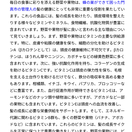
毎日の食事に彩りを添える野菜や果物は、
蜂の巣ができて困った門
真市の管理人の
髪の健康にとっても非常に重要な役割を果たしてい
ます。これらの食品には、髪の成長を助けたり、頭皮環境を整えた
りする様々なビタミンやミネラル、食物繊維、抗酸化物質が豊富に
含まれています。野菜や果物が髪に良いと言われる主な理由につい
て見ていきましょう。まず、野菜や果物はビタミンの主要な供給源
です。特に、皮膚や粘膜の健康を保ち、細胞の分化を助けるビタミ
ンA（βカロテンとして）は、頭皮の健康維持に不可欠です。βカロ
テンは、ほうれん草やニンジン、カボチャなどの緑黄色野菜に多く
含まれています。次に、強い抗酸化作用を持ち、コラーゲンの生成
を助けるビタミンCです。ビタミンCは頭皮の弾力性を保ち、毛根
を支える土台作りを助けるだけでなく、鉄分の吸収率を高める働き
もあります。柑橘類、イチゴ、キウイ、パプリカ、ブロッコリーな
どに豊富です。また、血行促進作用が期待できるビタミンEは、ア
ーモンドなどのナッツ類や植物油に多いですが、アボカドなど一部
の果物にも含まれています。ビタミンEは頭皮への血流を改善し、
髪の成長に必要な栄養供給をサポートします。そして、エネルギー
代謝に関わるビタミンB群も、多くの野菜や果物（バナナ、アボカ
ドなど）に含まれています。これらのビタミンは、髪の成長サイク
ルを正常に保つ上で重要な働きをしています。野菜や果物には、ビ