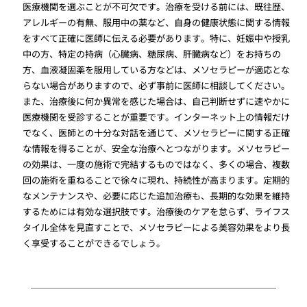
医療機関を選ぶことが不可欠です。治療を受ける前には、既往歴、
アレルギーの有無、服用中の薬など、自身の健康状態に関する情報
をすべて正確に医師に伝える必要があります。特に、妊娠中や授乳
中の方、特定の持病（心臓病、糖尿病、肝臓病など）をお持ちの
方、血液凝固薬を服用している方などは、メソセラピーが適応とな
らない場合がありますので、必ず事前に医師に相談してください。
また、治療後に何か異常を感じた場合は、自己判断せずに速やかに
医療機関を受診することが重要です。インターネット上の情報だけ
でなく、医師との十分な対話を通じて、メソセラピーに関する正確
な情報を得ることが、安全な治療へとつながります。メソセラピー
の効果は、一度の施術で完結するものではなく、多くの場合、複数
回の施術を重ねることで徐々に現れ、持続性が高まります。定期的
なメンテナンスや、必要に応じた追加治療も、長期的な効果を維持
するためには有効な選択肢です。治療後のケアを怠らず、ライフス
タイル全体を見直すことで、メソセラピーによる美容効果をより長
く享受することができるでしょう。