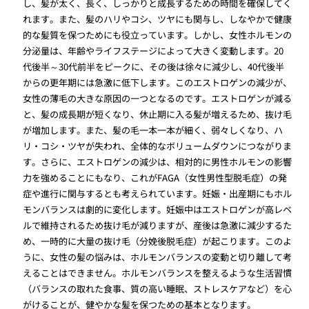
し、髪が太く、長く、しっかりと成長するための時間を確保してく
れます。また、髪のハリやコシ、ツヤにも関与し、しなやかで健康
的な髪質を保つためにも役立っています。しかし、女性ホルモンの
分泌量は、年齢やライフステージによって大きく変動します。20
代後半～30代前半をピークに、その後は徐々に減少し、40代後半
からの更年期には急激に低下します。このエストロゲンの減少が、
女性の薄毛の大きな原因の一つとなるのです。エストロゲンが減る
と、髪の成長期が短くなり、休止期に入る髪が増えるため、抜け毛
が増加します。また、髪の毛一本一本が細く、弱々しくなり、ハ
リ・コシ・ツヤが失われ、全体的なボリュームダウンにつながりま
す。さらに、エストロゲンの減少は、相対的に男性ホルモンの影響
力を強めることにもなり、これがFAGA（女性男性型脱毛症）の発
症や進行に関与するとも考えられています。妊娠・出産期にもホル
モンバランスは劇的に変化します。妊娠中はエストロゲンが高レベ
ルで維持されるため抜け毛が減りますが、産後は急激に減少するた
め、一時的に大量の抜け毛（分娩後脱毛症）が起こります。このよ
うに、女性の髪の悩みは、ホルモンバランスの変動と切り離して考
えることはできません。ホルモンバランスを整えるような生活習慣
（バランスの取れた食事、質の高い睡眠、ストレスケアなど）を心
がけることが、健やかな髪を保つための基本となります。