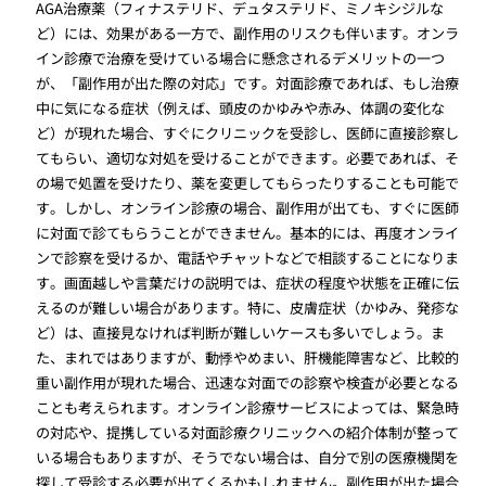
AGA治療薬（フィナステリド、デュタステリド、ミノキシジルな
ど）には、効果がある一方で、副作用のリスクも伴います。オンラ
イン診療で治療を受けている場合に懸念されるデメリットの一つ
が、「副作用が出た際の対応」です。対面診療であれば、もし治療
中に気になる症状（例えば、頭皮のかゆみや赤み、体調の変化な
ど）が現れた場合、すぐにクリニックを受診し、医師に直接診察し
てもらい、適切な対処を受けることができます。必要であれば、そ
の場で処置を受けたり、薬を変更してもらったりすることも可能で
す。しかし、オンライン診療の場合、副作用が出ても、すぐに医師
に対面で診てもらうことができません。基本的には、再度オンライ
ンで診察を受けるか、電話やチャットなどで相談することになりま
す。画面越しや言葉だけの説明では、症状の程度や状態を正確に伝
えるのが難しい場合があります。特に、皮膚症状（かゆみ、発疹な
ど）は、直接見なければ判断が難しいケースも多いでしょう。ま
た、まれではありますが、動悸やめまい、肝機能障害など、比較的
重い副作用が現れた場合、迅速な対面での診察や検査が必要となる
ことも考えられます。オンライン診療サービスによっては、緊急時
の対応や、提携している対面診療クリニックへの紹介体制が整って
いる場合もありますが、そうでない場合は、自分で別の医療機関を
探して受診する必要が出てくるかもしれません。副作用が出た場合